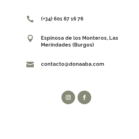

(+34) 601 67 16 76

Espinosa de los Monteros, Las
Merindades (Burgos)

contacto@donaaba.com